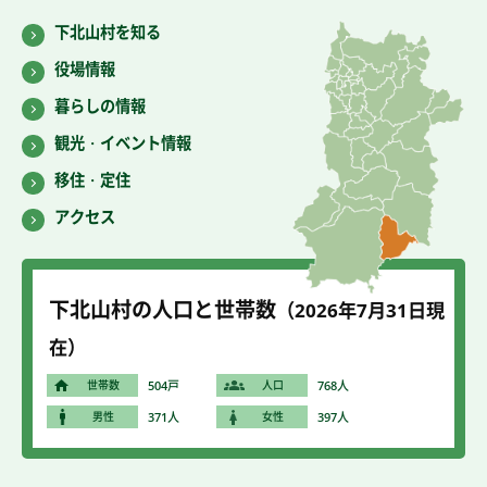
下北山村を知る
役場情報
暮らしの情報
観光・イベント情報
移住・定住
アクセス
下北山村の人口と世帯数
（2026年7
月31
日現
在）
世帯数
504戸
人口
768人
男性
371人
女性
397人