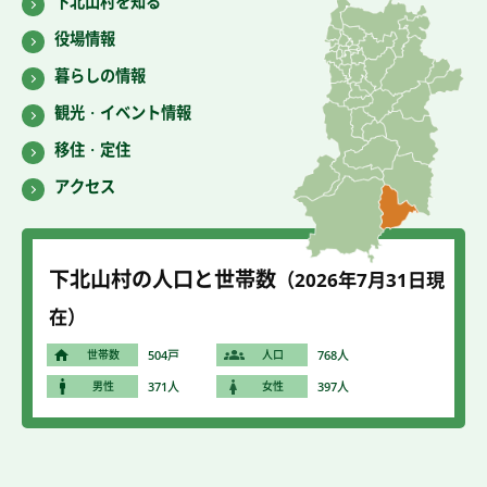
下北山村を知る
役場情報
暮らしの情報
観光・イベント情報
移住・定住
アクセス
下北山村の人口と世帯数
（2026年7
月31
日現
在）
世帯数
504戸
人口
768人
男性
371人
女性
397人