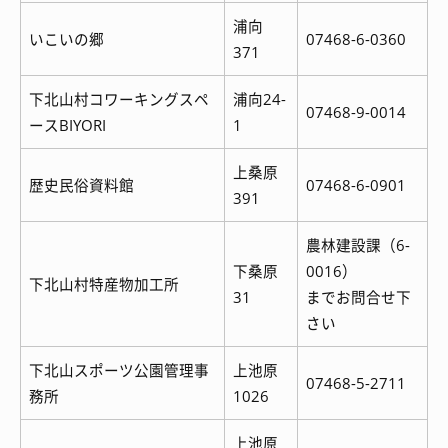
浦向
いこいの郷
07468-6-0360
371
下北山村コワーキングスペ
浦向24-
07468-9-0014
ースBIYORI
1
上桑原
歴史民俗資料館
07468-6-0901
391
農林建設課（6-
下桑原
0016）
下北山村特産物加工所
31
までお問合せ下
さい
下北山スポーツ公園管理事
上池原
07468-5-2711
務所
1026
上池原