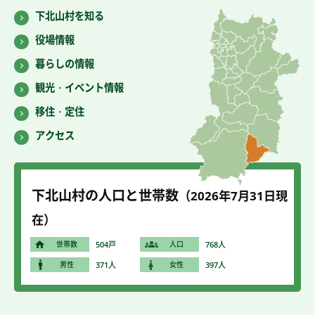
下北山村を知る
役場情報
暮らしの情報
観光・イベント情報
移住・定住
アクセス
下北山村の人口と世帯数
（2026年7
月31
日現
在）
世帯数
504戸
人口
768人
男性
371人
女性
397人