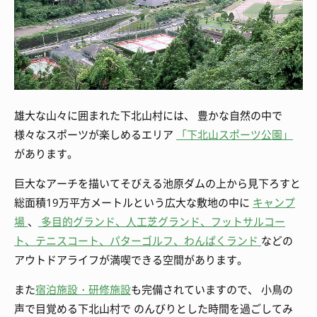
雄大な山々に囲まれた下北山村には、 豊かな自然の中で
様々なスポーツが楽しめるエリア
「下北山スポーツ公園」
があります。
巨大なアーチを描いてそびえる池原ダムの上から見下ろすと
総面積19万平方メートルという広大な敷地の中に
キャンプ
場
、
多目的グランド、人工芝グランド、フットサルコー
ト、テニスコート、パターゴルフ、わんぱくランド
などの
アウトドアライフが満喫できる空間があります。
また
宿泊施設・研修施設
も完備されていますので、 小鳥の
声で目覚める下北山村で のんびりとした時間を過ごしてみ