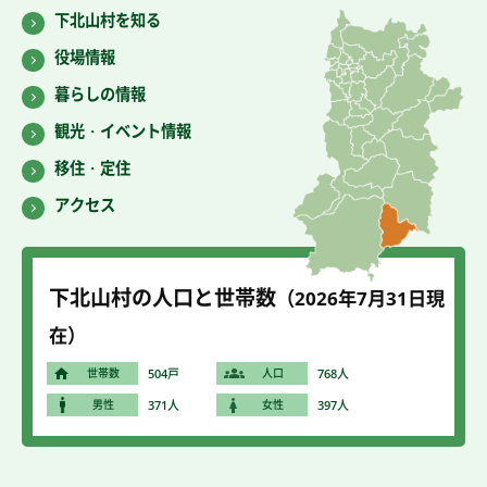
下北山村を知る
役場情報
暮らしの情報
観光・イベント情報
移住・定住
アクセス
下北山村の人口と世帯数
（2026年7
月31
日現
在）
世帯数
504戸
人口
768人
男性
371人
女性
397人