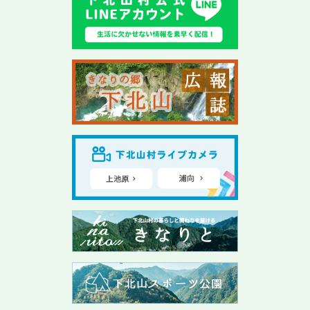
【入札公告】下総備第8-1号 消防用無反動型ノズル
の調達
入札契約
2026年07月15日
【公募型プロポーザル】プロモーション動画制作・放
映業務について
入札契約
2026年07月08日
株式会社モンベルと「包括連携協定」を締結しまし
た
2026年07月08日
道の駅「きなりの郷 下北山」開駅式を執り行いまし
た
2026年07月03日
第3期 下北山村教育大綱を制定しました。
お知らせ
2026年06月30日
【7/25（土）】奈良・奥大和移住セミナーを開催し