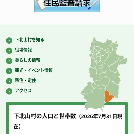
下北山村を知る
役場情報
暮らしの情報
観光・イベント情報
移住・定住
アクセス
下北山村の人口と世帯数
（2026年7
月31
日現
在）