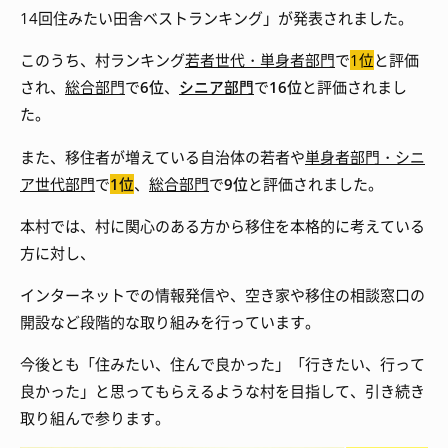
14回住みたい田舎ベストランキング」が発表されました。
このうち、村ランキング
若者世代・単身者部門
で
1位
と評価
され、
総合部門
で
6位
、
シニア部門
で
16位
と評価されまし
た。
また、移住者が増えている自治体の若者や
単身者部門・シニ
ア世代部門
で
1位
、
総合部門
で
9位
と評価されました。
本村では、村に関心のある方から移住を本格的に考えている
方に対し、
インターネットでの情報発信や、空き家や移住の相談窓口の
開設など段階的な取り組みを行っています。
今後とも「住みたい、住んで良かった」「行きたい、行って
良かった」と思ってもらえるような村を目指して、引き続き
取り組んで参ります。