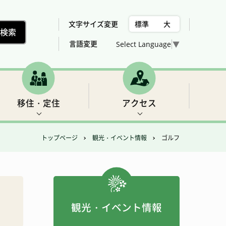
文字サイズ変更
標準
大
言語変更
Select Language
▼
移住・定住
アクセス
トップページ
観光・イベント情報
ゴルフ
村の位置、気候
下北山村議会委員会構成
税金
世界遺産2 三重の滝
売却、賃貸可能な住宅用地・建物の紹介
総合計画
女性活躍推進法について
福祉
フィッシング
観光・イベント情報
アクセス
農業・林業・建設
ゴルフ