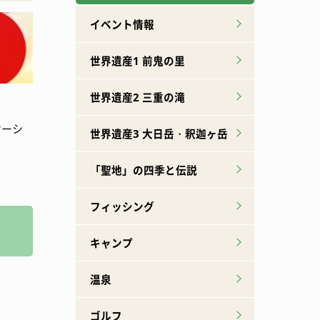
広報誌下北山
特産品ができるまで
イベント情報
世界遺産1 前鬼の里
世界遺産2 三重の滝
ケーシ
世界遺産3 大日岳・釈迦ヶ岳
「聖地」の四季と伝説
フィッシング
キャンプ
温泉
ゴルフ