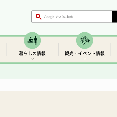
暮らしの情報
観光・イベント情報
木、鳥、花
各課のご案内
戸籍・証明書
世界遺産1 前鬼の里
生活基盤情報
歴史
職員採用情報
保健・医療
「聖地」の四季と伝説
村の施設
ごみ・環境衛生
温泉