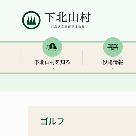
下北山村を知る
役場情報
村の概要
村長ごあいさつ
補助金・支援制度など
イベント情報
下北山村移住ガイドブック
人口と世帯数
行政情報
保険・年金
世界遺産3 大日岳・釈迦ヶ岳
きなりの郷 下北山での余暇の過ごし方
ゴルフ
総合戦略
リンク集
子育て・教育
キャンプ