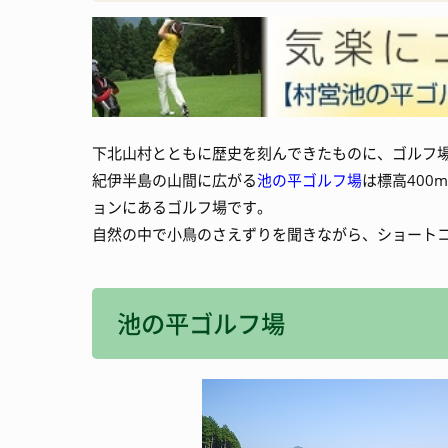
消防・防災
宿泊施設
観光いろいろ
下北山村とともに歴史を刻んできたものに、ゴルフ
紀伊半島の山間に広がる
池の平ゴルフ場
は標高40
ョンにあるゴルフ場です。
自然の中で小鳥のさえずりを聞きながら、ショート
池の平ゴルフ場