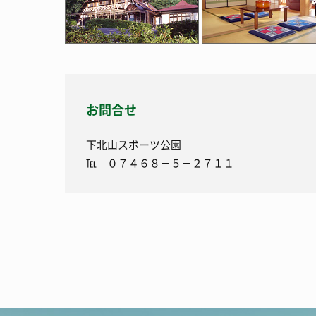
お問合せ
下北山スポーツ公園
℡ ０７４６８－５－２７１１