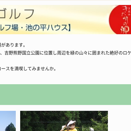
入札・契約情報
特産
ワーケーション
場があります。
0m、吉野熊野国立公園に位置し周辺を緑の山々に囲まれた絶好のロ
コースを満喫してみませんか。