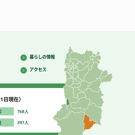
暮らしの情報
アクセス
1
日現在）
口
768人
性
397人