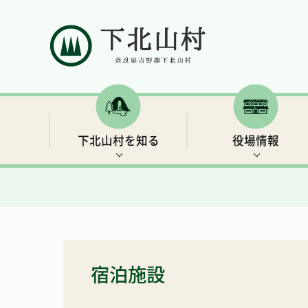
下北山村を知る
役場情報
村の概要
村長ごあいさつ
補助金・支援制度など
イベント情報
下北山村移住ガイドブック
人口と世帯数
行政情報
保険・年金
世界遺産3 大日岳・釈迦ヶ岳
きなりの郷 下北山での余暇の過ごし方
宿泊施設
総合戦略
リンク集
子育て・教育
キャンプ