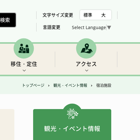
文字サイズ変更
標準
大
言語変更
Select Language
▼
移住・定住
アクセス
トップページ
観光・イベント情報
宿泊施設
村の位置、気候
下北山村議会委員会構成
税金
世界遺産2 三重の滝
売却、賃貸可能な住宅用地・建物の紹介
総合計画
女性活躍推進法について
福祉
フィッシング
観光・イベント情報
アクセス
農業・林業・建設
ゴルフ