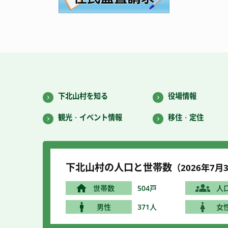
下北山村を知る
役場情報
観光・イベント情報
移住・定住
下北山村の人口と世帯数
（2026年7
月3
世帯数
504戸
人
男性
371人
女