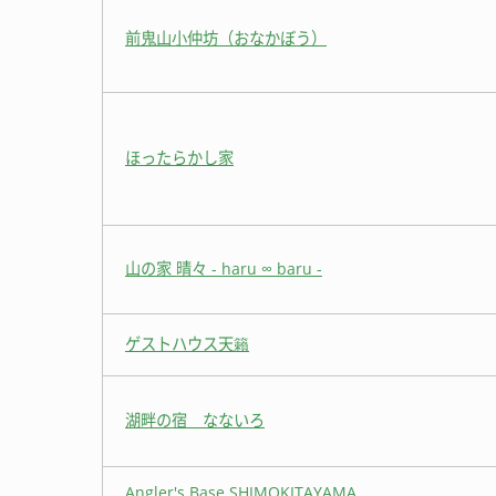
前鬼山小仲坊（おなかぼう）
ほったらかし家
山の家 晴々 - haru ∞ baru -
ゲストハウス天籟
湖畔の宿 なないろ
Angler's Base SHIMOKITAYAMA