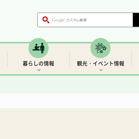
暮らしの情報
観光・イベント情報
木、鳥、花
各課のご案内
戸籍・証明書
世界遺産1 前鬼の里
生活基盤情報
歴史
職員採用情報
保健・医療
「聖地」の四季と伝説
村の施設
ごみ・環境衛生
温泉