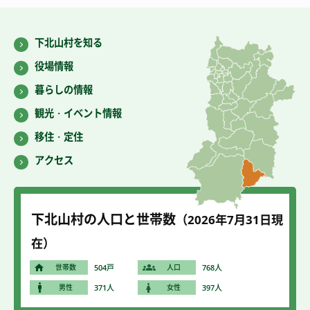
下北山村を知る
役場情報
暮らしの情報
観光・イベント情報
移住・定住
アクセス
下北山村の人口と世帯数
（2026年7
月31
日現
在）
世帯数
504戸
人口
768人
男性
371人
女性
397人