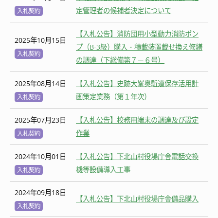
定管理者の候補者決定について
入札契約
【入札公告】消防団用小型動力消防ポン
2025年10月15日
プ（B-3級）購入・積載装置載せ換え修繕
入札契約
の調達（下総備第７－６号）
2025年08月14日
【入札公告】史跡大峯奥駈道保存活用計
画策定業務（第１年次）
入札契約
2025年07月23日
【入札公告】校務用端末の調達及び設定
作業
入札契約
2024年10月01日
【入札公告】下北山村役場庁舎電話交換
機等設備導入工事
入札契約
2024年09月18日
【入札公告】下北山村役場庁舎備品購入
入札契約