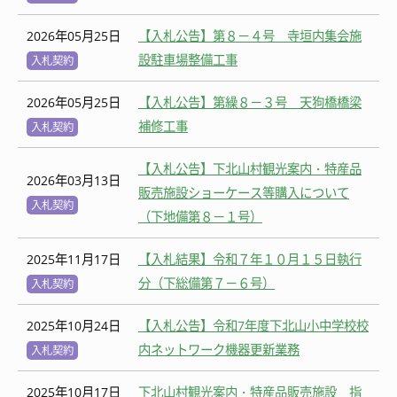
2026年05月25日
【入札公告】第８－４号 寺垣内集会施
設駐車場整備工事
入札契約
2026年05月25日
【入札公告】第繰８－３号 天狗橋橋梁
補修工事
入札契約
【入札公告】下北山村観光案内・特産品
2026年03月13日
販売施設ショーケース等購入について
入札契約
（下地備第８－１号）
2025年11月17日
【入札結果】令和７年１０月１５日執行
分（下総備第７－６号）
入札契約
2025年10月24日
【入札公告】令和7年度下北山小中学校校
内ネットワーク機器更新業務
入札契約
2025年10月17日
下北山村観光案内・特産品販売施設 指