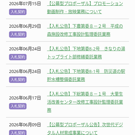
2026年07月15日
【公募型プロポーザル】プロモーション
動画制作・放映業務について
入札契約
2026年06月29日
【入札公告】下農第委８－２号 平成の
森施設改修工事設計監理委託業務
入札契約
2026年06月24日
【入札公告】下地第委8-2号 きなりの湯
トップライト部修繕委託業務
入札契約
2026年06月24日
【入札公告】下地第委8-1号 防災道の駅
貯水槽整備委託業務
入札契約
【入札公告】下総第委８－１号 大里生
2026年06月17日
活改善センター改修工事設計監理委託業
入札契約
務
2026年06月09日
【公募型プロポーザル公告】次世代デジ
タル人材育成事業について
入札契約