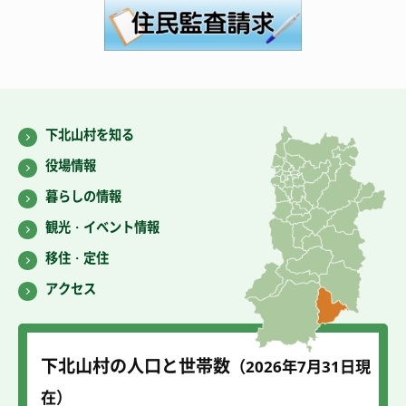
下北山村を知る
役場情報
暮らしの情報
観光・イベント情報
移住・定住
アクセス
下北山村の人口と世帯数
（2026年7
月31
日現
在）