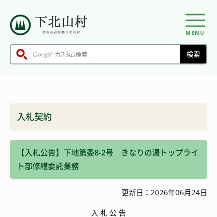
MENU
入札契約
【入札公告】下地第委8-2号 きなりの湯トップライ
ト部修繕委託業務
更新日：2026年06月24日
入 札 公 告