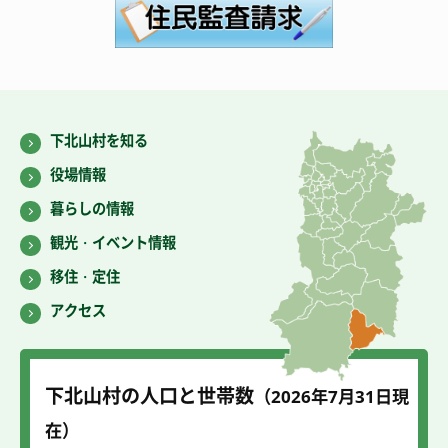
下北山村を知る
役場情報
暮らしの情報
観光・イベント情報
移住・定住
アクセス
下北山村の人口と世帯数
（2026年7
月31
日現
在）