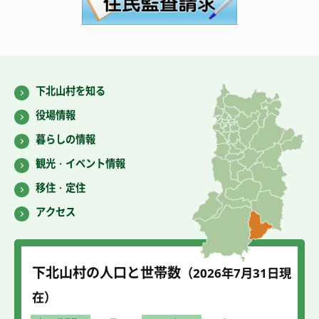
下北山村を知る
役場情報
暮らしの情報
観光・イベント情報
移住・定住
アクセス
下北山村の人口と世帯数
（2026年7
月31
日現
在）