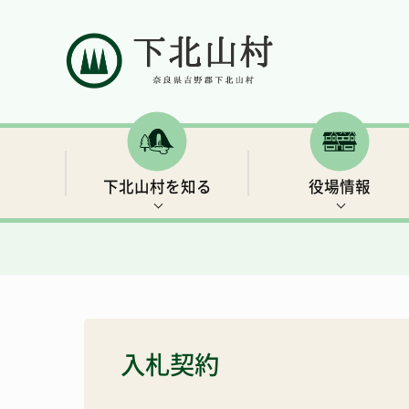
下北山村を知る
役場情報
村の概要
村長ごあいさつ
補助金・支援制度など
イベント情報
下北山村移住ガイドブック
人口と世帯数
行政情報
保険・年金
世界遺産3 大日岳・釈迦ヶ岳
きなりの郷 下北山での余暇の過ごし方
入札契約
総合戦略
リンク集
子育て・教育
キャンプ