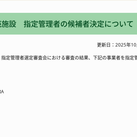
入札・契約情報
特産
売施設 指定管理者の候補者決定について
ワーケーション
更新日：2025年10
、指定管理者選定審査会における審査の結果、下記の事業者を指定
A