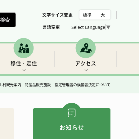
文字サイズ変更
標準
大
言語変更
Select Language
▼
移住・定住
アクセス
山村観光案内・特産品販売施設 指定管理者の候補者決定について
村の位置、気候
下北山村議会委員会構成
税金
世界遺産2 三重の滝
売却、賃貸可能な住宅用地・建物の紹介
総合計画
女性活躍推進法について
福祉
フィッシング
お知らせ
アクセス
農業・林業・建設
ゴルフ