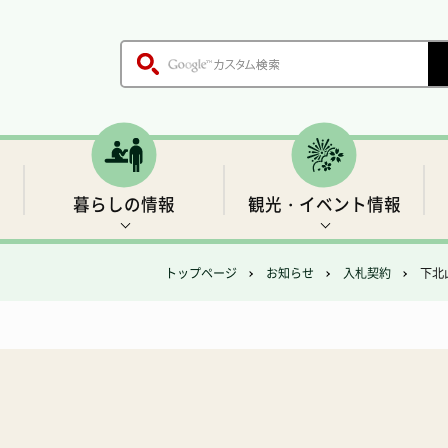
暮らしの情報
観光・イベント情報
トップページ
お知らせ
入札契約
下北
木、鳥、花
各課のご案内
戸籍・証明書
世界遺産1 前鬼の里
生活基盤情報
歴史
職員採用情報
保健・医療
「聖地」の四季と伝説
村の施設
ごみ・環境衛生
温泉