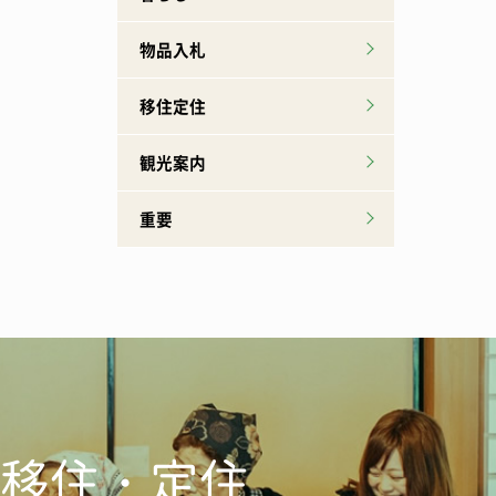
物品入札
移住定住
観光案内
重要
移住・定住