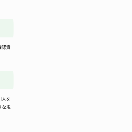
確認資
別人を
うな規