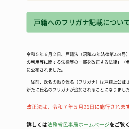
消防・防災
宿泊施設
戸籍へのフリガナ記載について
観光いろいろ
令和５年６月２日、戸籍法（昭和22年法律第224
の利用等に関する法律等の一部を改正する法律」（令
に公布されました。
従前、氏名の振り仮名（フリガナ）は戸籍上公証さ
新たに氏名のフリガナが追加されることになりまし
改正法は、令和７年５月26日に施行されま
詳しくは
法務省民事局ホームページ
をご覧