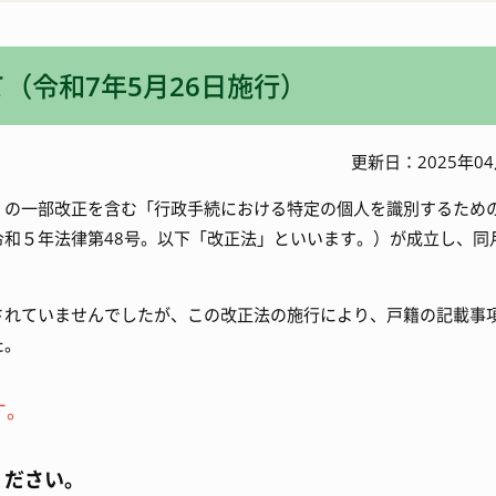
入札・契約情報
特産
（令和7年5月26日施行）
ワーケーション
更新日：2025年04
号）の一部改正を含む「行政手続における特定の個人を識別するため
和５年法律第48号。以下「改正法」といいます。）が成立し、同
れていませんでしたが、この改正法の施行により、戸籍の記載事
た。
す。
ください。