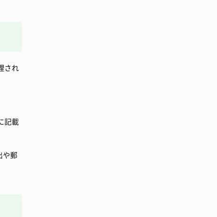
理され
に記載
出や郵