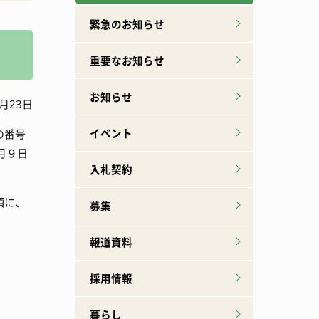
広報誌下北山
特産品ができるまで
緊急のお知らせ
重要なお知らせ
お知らせ
月23日
イベント
の番号
月９日
入札契約
項に、
募集
報道資料
採用情報
暮らし