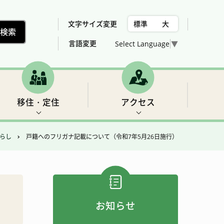
文字サイズ変更
標準
大
言語変更
Select Language
▼
移住・定住
アクセス
らし
戸籍へのフリガナ記載について（令和7年5月26日施行）
村の位置、気候
下北山村議会委員会構成
税金
世界遺産2 三重の滝
売却、賃貸可能な住宅用地・建物の紹介
総合計画
女性活躍推進法について
福祉
フィッシング
お知らせ
アクセス
農業・林業・建設
ゴルフ