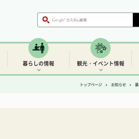
暮らしの情報
観光・イベント情報
トップページ
お知らせ
暮
木、鳥、花
各課のご案内
戸籍・証明書
世界遺産1 前鬼の里
生活基盤情報
歴史
職員採用情報
保健・医療
「聖地」の四季と伝説
村の施設
ごみ・環境衛生
温泉