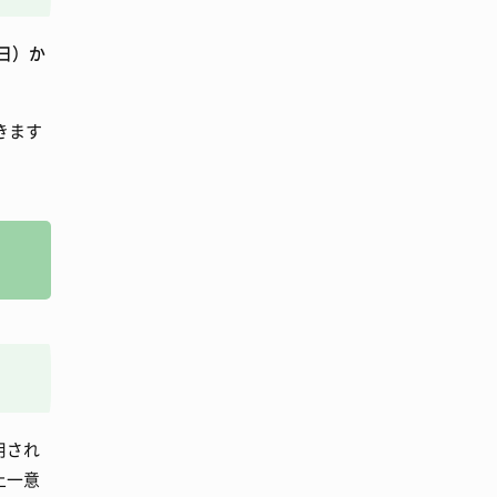
日）か
きます
用され
上一意