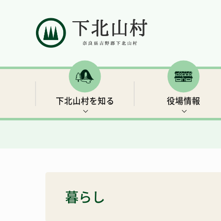
下北山村を知る
役場情報
村の概要
村長ごあいさつ
補助金・支援制度など
イベント情報
下北山村移住ガイドブック
人口と世帯数
行政情報
保険・年金
世界遺産3 大日岳・釈迦ヶ岳
きなりの郷 下北山での余暇の過ごし方
暮らし
総合戦略
リンク集
子育て・教育
キャンプ