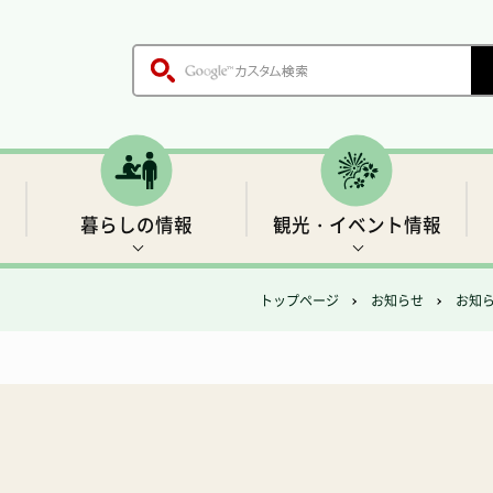
暮らしの情報
観光・イベント情報
トップページ
お知らせ
お知
木、鳥、花
各課のご案内
戸籍・証明書
世界遺産1 前鬼の里
生活基盤情報
歴史
職員採用情報
保健・医療
「聖地」の四季と伝説
村の施設
ごみ・環境衛生
温泉