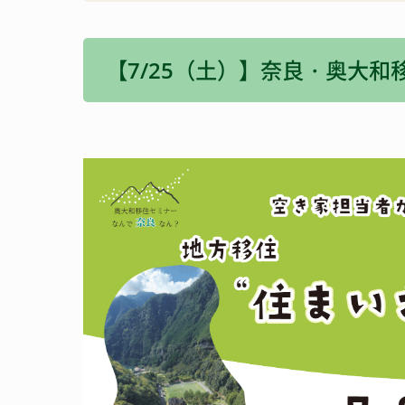
消防・防災
宿泊施設
【7/25（土）】奈良・奥大
観光いろいろ