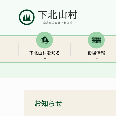
下北山村を知る
役場情報
村の概要
村長ごあいさつ
補助金・支援制度など
イベント情報
下北山村移住ガイドブック
人口と世帯数
行政情報
保険・年金
世界遺産3 大日岳・釈迦ヶ岳
きなりの郷 下北山での余暇の過ごし方
お知らせ
総合戦略
リンク集
子育て・教育
キャンプ