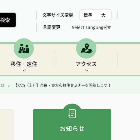
文字サイズ変更
標準
大
言語変更
Select Language
▼
移住・定住
アクセス
らせ
【7/25（土）】奈良・奥大和移住セミナーを開催します！
村の位置、気候
下北山村議会委員会構成
税金
世界遺産2 三重の滝
売却、賃貸可能な住宅用地・建物の紹介
総合計画
女性活躍推進法について
福祉
フィッシング
お知らせ
アクセス
農業・林業・建設
ゴルフ