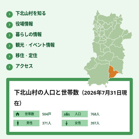
下北山村を知る
役場情報
暮らしの情報
観光・イベント情報
移住・定住
アクセス
下北山村の人口と世帯数
（2026年7
月31
日現
在）
世帯数
504戸
人口
768人
男性
371人
女性
397人