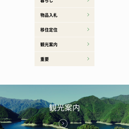
暮らし
物品入札
移住定住
観光案内
重要
観光案内