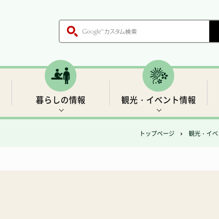
暮らしの情報
観光・イベント情報
トップページ
観光・イベ
木、鳥、花
各課のご案内
戸籍・証明書
世界遺産1 前鬼の里
生活基盤情報
歴史
職員採用情報
保健・医療
「聖地」の四季と伝説
村の施設
ごみ・環境衛生
温泉