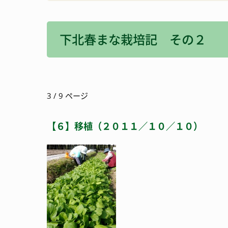
消防・防災
宿泊施設
下北春まな栽培記 その２
観光いろいろ
3 / 9 ページ
【６】移植（２０１１／１０／１０）