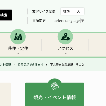
文字サイズ変更
標準
大
言語変更
Select Language
▼
移住・定住
アクセス
ント情報
特産品ができるまで
下北春まな栽培記 その２
村の位置、気候
下北山村議会委員会構成
税金
世界遺産2 三重の滝
売却、賃貸可能な住宅用地・建物の紹介
総合計画
女性活躍推進法について
福祉
フィッシング
観光・イベント情報
アクセス
農業・林業・建設
ゴルフ