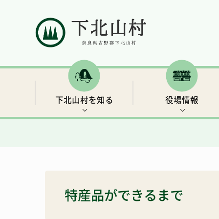
下北山村を知る
役場情報
村の概要
村長ごあいさつ
補助金・支援制度など
イベント情報
下北山村移住ガイドブック
人口と世帯数
行政情報
保険・年金
世界遺産3 大日岳・釈迦ヶ岳
きなりの郷 下北山での余暇の過ごし方
特産品ができるまで
総合戦略
リンク集
子育て・教育
キャンプ