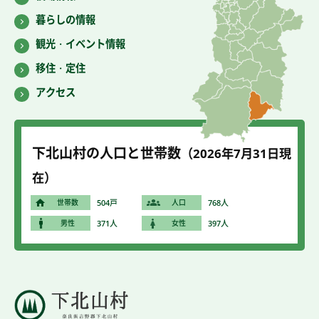
暮らしの情報
観光・イベント情報
移住・定住
アクセス
下北山村の人口と世帯数
（2026年7
月31
日現
在）
世帯数
504戸
人口
768人
男性
371人
女性
397人