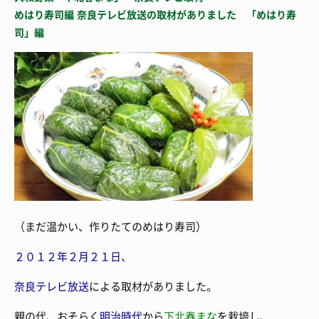
めはり寿司編 奈良テレビ放送の取材がありました 「めはり寿
司」編
（まだ温かい、作りたてのめはり寿司）
２０１２年２月２１日
、
奈良テレビ放送
による取材がありました。
親の代、おそらく
明治時代
から
下北春まな
を栽培し、