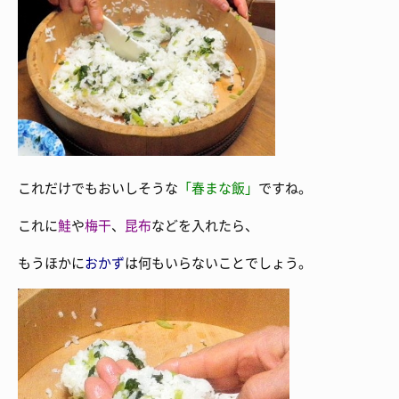
これだけでもおいしそうな
「春まな飯」
ですね。
これに
鮭
や
梅干
、
昆布
などを入れたら、
もうほかに
おかず
は何もいらないことでしょう。