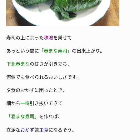
寿司の上に余った
味噌
を乗せて
あっという間に
「春まな寿司」
の出来上がり。
下北春まな
の甘さが引き立ち、
何個でも食べられるおいしさです。
夕食のおかずに困ったとき、
畑から
一株
引き抜いてきて
「春まな寿司」
を作れば、
立派な
おかず
兼
主食
になるそう。