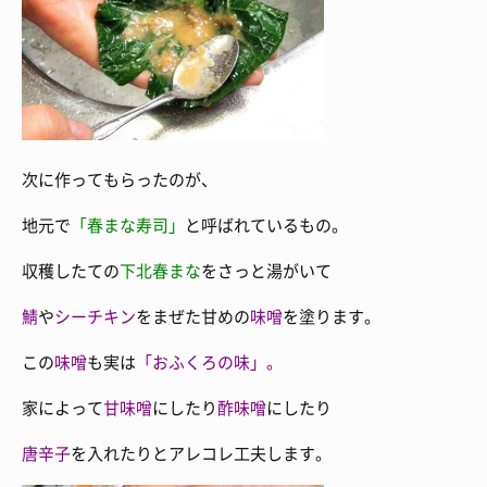
次に作ってもらったのが、
地元で
「春まな寿司」
と呼ばれているもの。
収穫したての
下北春まな
をさっと湯がいて
鯖
や
シーチキン
をまぜた甘めの
味噌
を塗ります。
この
味噌
も実は
「おふくろの味」。
家によって
甘味噌
にしたり
酢味噌
にしたり
唐辛子
を入れたりとアレコレ工夫します。