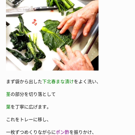
まず袋から出した
下北春まな漬け
をよく洗い、
茎
の部分を切り落として
葉
を丁寧に広げます。
これをトレーに移し、
一枚ずつめくりながらに
ポン酢
を振りかけ、