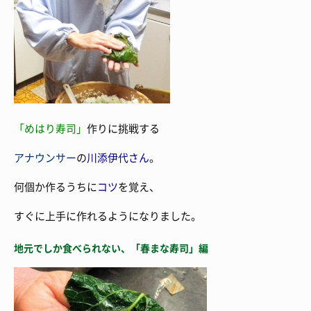
「めはり寿司」
作りに挑戦する
アナウンサー
の
川添伊代さん
。
何個か作るうちに
コツ
を覚え、
すぐに上手に作れるようになりました。
地元でしか食べられない、「春まな寿司」編