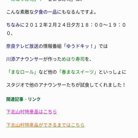
こんな素敵な
夕食の一品
にもなるんですよ。
ちなみに
２０１２年２月２４日夕方１８：００～１９：０
０、
奈良テレビ放送
の情報番組
「ゆうドキッ！」
では
川添アナウンサー
が作った
めはり寿司
を、
「まなロール」
など他の
「春まなスイーツ」
といっしょに
スタジオで他のアナウンサーたちが試食してくれました！
関連記事・リンク
下北山村特産品はこちら
下北山村特産品ができるまではこちら