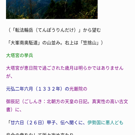
（「転法輪岳（てんぽうりんだけ）」から望む
「大峯南奥駈道」の山並み。右上は「笠捨山」）
大塔宮の挙兵
大塔宮が
恵日院で過ごされた歳月は明らかではありません
が、
元弘二年六月（１３３２年）の
光厳院の
御辰記（ごしんき：北朝方の天皇の日記。真実性の高い古文
書）に、
「
廿六日（２６日）甲子、伝へ聞くに、
伊勢国に悪人ども
烏合の衆をなして所々攻め来たり、