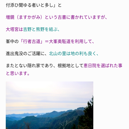
付添ひ聞ゆる者いと多し」と
増鏡（ますかがみ）という古書に書かれていますが、
大塔宮は
吉野と
熊野を結ぶ、
峯中の
「行者古道」＝大峯奥駈道を利用して、
進出鬼没のご活躍に、
北山の里は地の利も良く、
またとない隠れ家であり、根拠地として
恵日院を選ばれた事
と思います。