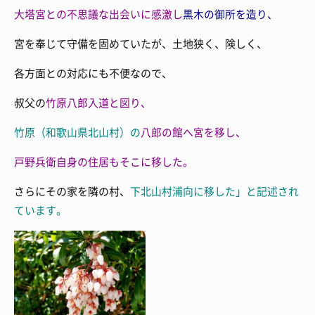
大塔宮との不思議な出会いに感激し
黒木の御所を造り、
宮を奉じて守備を固めていたが、土地狭く、険しく、
各方面との対応にも不便なので、
叔父の
竹原八郎入道と図り、
竹原（和歌山県北山村）の
八郎の館へ
宮を移し、
戸野兵衛自身の住居もそこに移した。
さらにその家を隣の村、
下北山村浦向に移した」と記述され
ています。