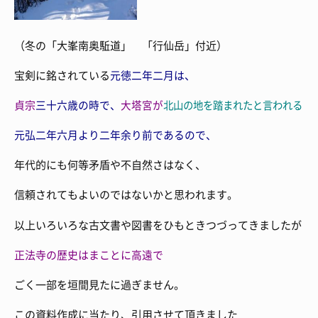
（冬の「大峯南奥駈道」 「行仙岳」付近）
宝剣に銘されている
元徳二年二月は、
貞宗
三十六歳の時で、
大塔宮が
北山の地を踏まれたと言われる
元弘二年六月より
二年余り前であるので、
年代的にも何等矛盾や不自然さはなく、
信頼されてもよいのではないかと思われます。
以上いろいろな古文書や図書をひもときつづってきましたが
正法寺の歴史はまことに高遠で
ごく一部を垣間見たに過ぎません。
この資料作成に当たり、引用させて頂きました