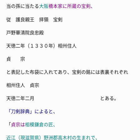
当の孫に当たる
大阪
橋本家に所蔵の宝剣、
従 護良親王 拝領 宝剣
戸野華清院良忠殿
天徳二年（１３３０年）相州住人
貞 宗
と表記した布袋に入れてあり、宝剣の銘には表裏それぞれ
相州住人 貞宗
天徳二年二月 とある。
「刀剣辞典」によると、
「
貞宗は
相模鎌倉の匠、
近江（現滋賀県）野洲郡高木村の生まれで、