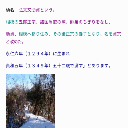
幼名
弘文又助貞という。
相模の
五郎正宗、諸国周遊の際、師弟のちぎりをなし、
助貞、
相模へ移り住み、その後
正宗の養子となり、名を
貞宗
と改めた。
永仁六年（１２９４年）に生まれ
貞和五年（１３４９年）五十二歳で没す」とあります。