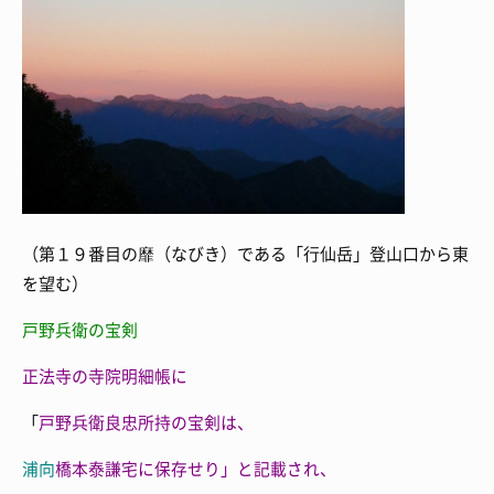
（第１９番目の靡（なびき）である「行仙岳」登山口から東
を望む）
戸野兵衛の宝剣
正法寺の
寺院明細帳に
「
戸野兵衛良忠所持の宝剣は、
浦向
橋本泰謙宅に保存せり」と記載され、