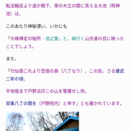
転法輪岳より遥か眼下、翠の木立の間に見える
大池（明神
池）は、
このあたり神秘漂い、いかにも
「
大峰禅定の秘所・
池之峯」と、峰行く
山伏達の目に映った
ことでしょう。
また、
「
行仙宿これより
笠捨の森（八丁なり）、この処、さる
建武
二年の頃、
平地宿まで
戸野法印この山を警護せし所。
双峯八丁の間を
（戸野院内）と申す」とも書かれています。