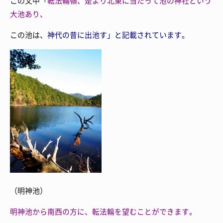
この文中「
転法輪嶺、是より北東に当たって
池の神社という
大池あり、
この池は、
神代の昔に出池す」と記載されています。
（明神池）
明神池から南西の方に、
転法輪を望むことができます。