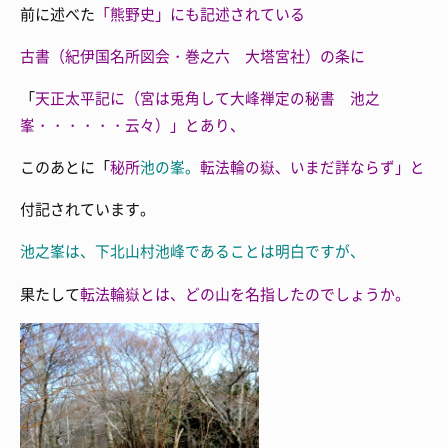
前に述べた
「熊野史」にも記述されている
古書（紀伊国名所図会・巻之六 大塔宮社）の条に
「
天正太平記に（
宮は兎角して
大峰禅定の秘書 池之
峯・・・・・・云々）」とあり、
このあとに「
秘所
池の峯。
転法輪の嶽、いまだ詳ならず」と
付記されています。
池之峯は、
下北山村池峰であることは明白ですが、
果たして
転法輪嶽とは、どの山を名指したのでしょうか。