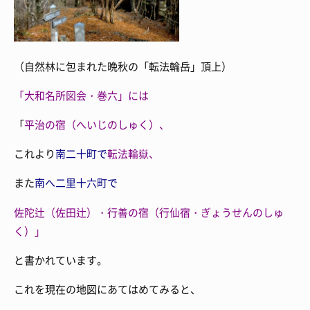
（自然林に包まれた晩秋の「転法輪岳」頂上）
「大和名所図会・巻六」には
「
平治の宿（へいじのしゅく）、
これより
南二十町で
転法輪嶽、
また
南へ二里十六町で
佐陀辻（佐田辻）・行善の宿（行仙宿・ぎょうせんのしゅ
く）」
と書かれています。
これを現在の地図にあてはめてみると、