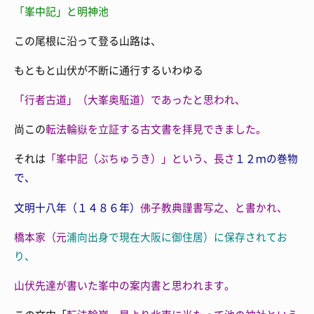
「峯中記」と明神池
この尾根に沿って登る山路は、
もともと山伏が不断に通行するいわゆる
「行者古道」（大峯奥駈道）であったと思われ、
尚この
転法輪嶽を立証する古文書を拝見できました。
それは
「峯中記（ぶちゅうき）」という、長さ
１２ｍの巻物
で、
文明十八年（１４８６年）
佛子教典謹書写之、と書かれ、
橋本家（元
浦向出身で現在大阪に御住居）に保存されてお
り、
山伏先達が書いた
峯中の案内書と思われます。