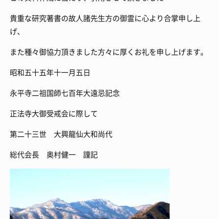
貴重な研究著書の故人諸先生方の御霊に心より合掌申し上
げ、
また種々御協力頂きました方々に厚くお礼を申し上げます。
昭和五十五年十一月五日
永平寺二祖国師七百年大遠忌記念
正法寺大御受戒会に際して
第二十三世 大興龍仙大和尚代
総代会長 奥村健一 謹記