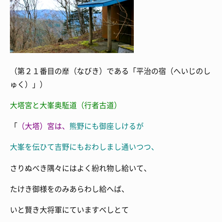
（第２１番目の靡（なびき）である「平治の宿（へいじのし
ゅく）」）
大塔宮と大峯奥駈道（行者古道）
「
（大塔）宮は、
熊野にも御座しけるが
大峯を伝ひて
吉野にもおわしまし通いつつ、
さりぬべき隅々にはよく紛れ物し給いて、
たけき御様をのみあらわし給へば、
いと賢き大将軍にていますべしとて