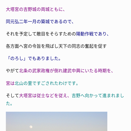
大塔宮の
吉野城の両城ともに、
同元弘二年一月の築城であるので、
それを予定して敵目をそらすための
陽動作戦であり、
各方面へ宮の令旨を飛ばし天下の同志の奮起を促す
「のろし」でもありました。
やがて
北条の武家政権が倒れ
建武中興にいたる時期を、
宮は
北山の里ですごされたわけです。
そして
大塔宮は従士などを従え、
吉野へ向かって進まれまし
た。