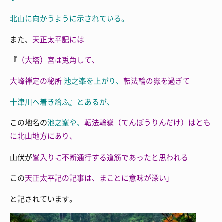
北山に向かうように示されている。
また、
天正太平記には
『
（大塔）
宮は兎角して、
大峰禅定の秘所
池之峯を上がり、
転法輪の嶽を過ぎて
十津川へ着き給ふ』とあるが、
この地名の
池之峯や、
転法輪嶽（てんぽうりんだけ）はとも
に北山地方にあり、
山伏が
峯入りに不断通行する道筋であったと思われる
この
天正太平記の記事は、まことに意味が深い」
と記されています。