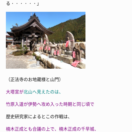
る・・・・・・」
（正法寺のお地蔵様と山門）
大塔宮が
北山へ見えたのは、
竹原入道が伊勢へ攻め入った時期と同じ頃で
歴史研究家によるとこの作戦は、
楠木正成とも合議の上で、
楠木正成の
千早城、