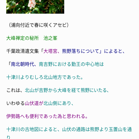
（浦向付近で春に咲くアセビ）
大峰禅定の秘所 池之峯
千葉政清遺文集「
大塔宮、
熊野落ちについて」によると、
「
南北朝時代、
南吉野における勤王の中心地は
十津川よりむしろ
北山地方であった。
これは、
北山が
吉野から
大峰を経て
熊野にいたる、
いわゆる
山伏道が
北山側にあり、
伊勢路へも便利であった為と思われる。
十津川の古地図によると、山伏の通路は
熊野より
玉置山を通
り