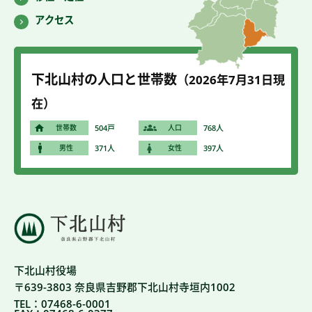
アクセス
下北山村の人口と世帯数
（2026年7
月31
日現
在）
世帯数
504戸
人口
768人
男性
371人
女性
397人
下北山村役場
〒639-3803 奈良県吉野郡下北山村寺垣内1002
TEL：07468-6-0001