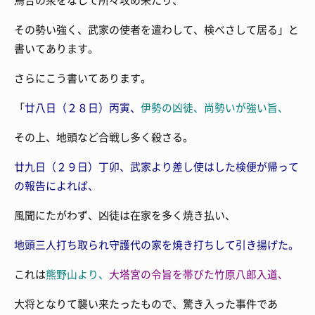
その勢い強く、武家の使者を遣わして、検べさして居る」と
書いてあります。
さらにこう書いてあります。
「
廿八日（２８日）丙寅、
伊勢の凶徒、尚勢いが強い旨、
その上、地頭など合戦し多く殺さる。
廿九日（２９日）丁卯、武家より差し使はした検便が帰って
の報告によれば、
風聞にたがわず、凶徒は在家を多く焼き払い、
地頭三人打ち取られ守護代の家を焼き打ちして引き揚げた。
これは
熊野山より、
大塔宮の令旨を帯びた
竹原八郎入道、
大将となりて襲い来たったもので、驚き入った事件であ