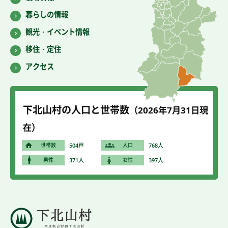
暮らしの情報
観光・イベント情報
移住・定住
アクセス
下北山村の人口と世帯数
（2026年7
月31
日現
在）
世帯数
504戸
人口
768人
男性
371人
女性
397人