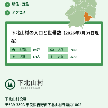
移住・定住
アクセス
下北山村の人口と世帯数
（2026年7
月31
日現
在）
世帯数
504戸
人口
768人
男性
371人
女性
397人
下北山村役場
〒639-3803 奈良県吉野郡下北山村寺垣内1002