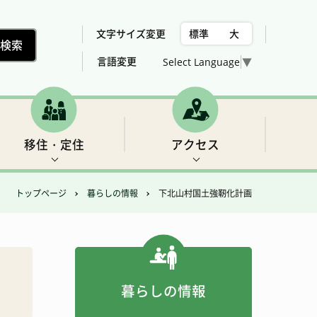
文字サイズ変更
標準
大
言語変更
Select Language
▼
移住・定住
アクセス
トップページ
暮らしの情報
下北山村国土強靭化計画
村の位置、気候
下北山村議会委員会構成
税金
世界遺産2 三重の滝
売却、賃貸可能な住宅用地・建物の紹介
総合計画
女性活躍推進法について
福祉
フィッシング
暮らしの情報
アクセス
農業・林業・建設
ゴルフ