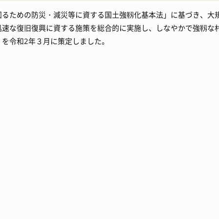
図るための防災・減災等に資する国土強靱化基本法」に基づき、大
入札・契約情報
特産
迅速な復旧復興に資する施策を総合的に実施し、しなやかで強靱な
」を令和2年３月に策定しました。
ワーケーション