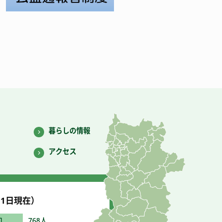
暮らしの情報
アクセス
1
日現在）
口
768人