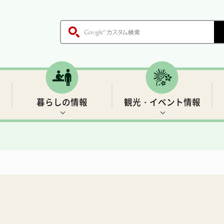
暮らしの情報
観光・イベント情報
木、鳥、花
各課のご案内
戸籍・証明書
世界遺産1 前鬼の里
生活基盤情報
歴史
職員採用情報
保健・医療
「聖地」の四季と伝説
村の施設
ごみ・環境衛生
温泉