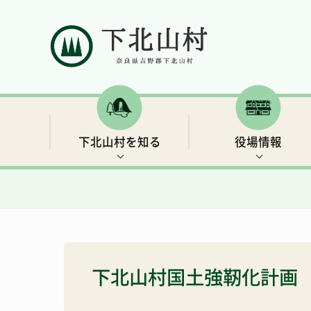
下北山村を知る
役場情報
村の概要
村長ごあいさつ
補助金・支援制度など
イベント情報
下北山村移住ガイドブック
人口と世帯数
行政情報
保険・年金
世界遺産3 大日岳・釈迦ヶ岳
きなりの郷 下北山での余暇の過ごし方
下北山村国土強靭化計画
総合戦略
リンク集
子育て・教育
キャンプ