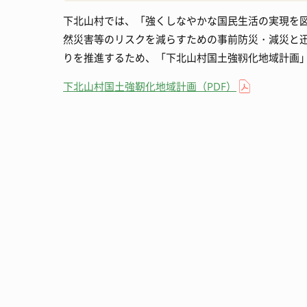
下北山村では、「強くしなやかな国民生活の実現を
消防・防災
宿泊施設
然災害等のリスクを減らすための事前防災・減災と
りを推進するため、「下北山村国土強靱化地域計画
観光いろいろ
下北山村国土強靭化地域計画（PDF）