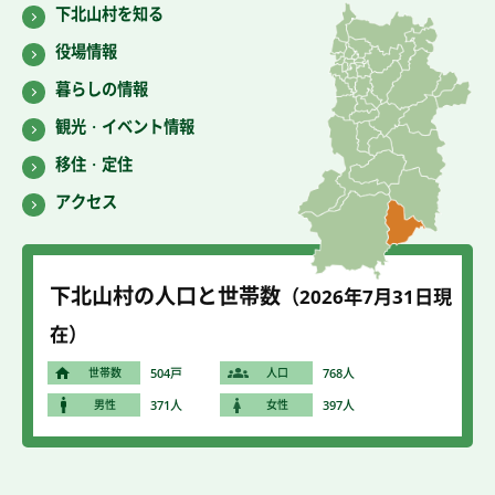
下北山村を知る
役場情報
暮らしの情報
観光・イベント情報
移住・定住
アクセス
下北山村の人口と世帯数
（2026年7
月31
日現
在）
世帯数
504戸
人口
768人
男性
371人
女性
397人