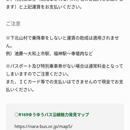
ます）と上記運賃をお支払いください。
ご注意
※下北山村で乗降車をしないと運賃の助成は適用されませ
ん。
例）
池原
～大和上市駅、福神駅～
寺垣内
など
※パスポート及び特別乗車券がない場合は通常料金となって
しまいますのでご注意ください。
また、ＩＣカード等での支払いはできませんので現金でお支
払いください。
○R169ゆうゆうバス沿線魅力発見マップ
https://nara-bus.or.jp/map5/