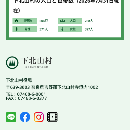
下北山村の人口と世帯数
（2026年7
月31
日現
在）
世帯数
504戸
人口
768人
男性
371人
女性
397人
下北山村役場
〒639-3803 奈良県吉野郡下北山村寺垣内1002
TEL：07468-6-0001
FAX：07468-6-0377