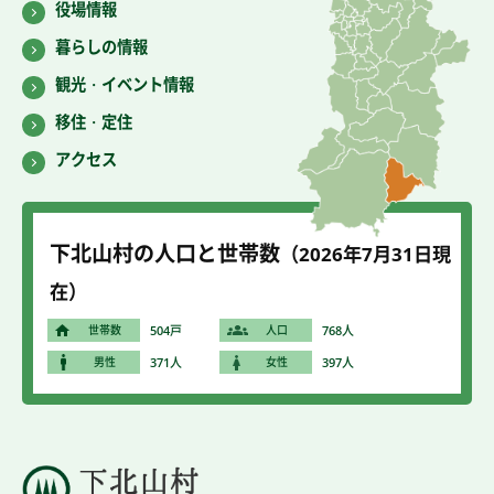
役場情報
暮らしの情報
観光・イベント情報
移住・定住
アクセス
下北山村の人口と世帯数
（2026年7
月31
日現
在）
世帯数
504戸
人口
768人
男性
371人
女性
397人