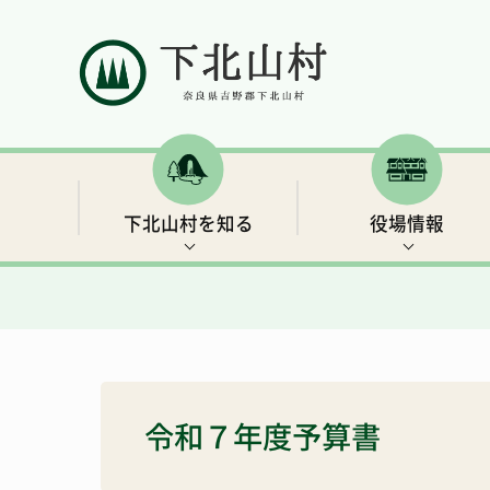
下北山村を知る
役場情報
村の概要
村長ごあいさつ
補助金・支援制度など
イベント情報
下北山村移住ガイドブック
人口と世帯数
行政情報
保険・年金
世界遺産3 大日岳・釈迦ヶ岳
きなりの郷 下北山での余暇の過ごし方
令和７年度予算書
総合戦略
リンク集
子育て・教育
キャンプ