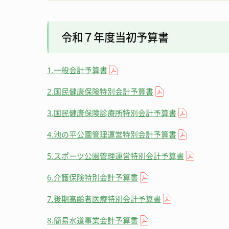
消防・防災
宿泊施設
令和７年度当初予算書
観光いろいろ
1.一般会計予算書
2.国民健康保険特別会計予算書
3.国民健康保険診療所特別会計予算書
4.池の平公園管理運営特別会計予算書
5.スポーツ公園管理運営特別会計予算書
6.介護保険特別会計予算書
7.後期高齢者医療特別会計予算書
8.簡易水道事業会計予算書