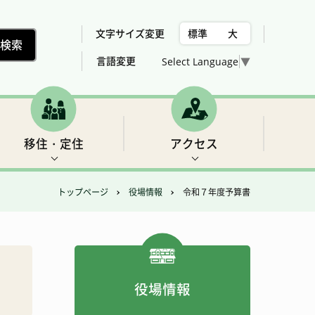
文字サイズ変更
標準
大
言語変更
Select Language
▼
移住・定住
アクセス
トップページ
役場情報
令和７年度予算書
村の位置、気候
下北山村議会委員会構成
税金
世界遺産2 三重の滝
売却、賃貸可能な住宅用地・建物の紹介
総合計画
女性活躍推進法について
福祉
フィッシング
役場情報
アクセス
農業・林業・建設
ゴルフ