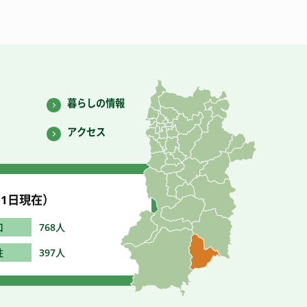
暮らしの情報
アクセス
1
日現在）
口
768人
性
397人