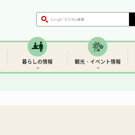
暮らしの情報
観光・イベント情報
木、鳥、花
各課のご案内
戸籍・証明書
世界遺産1 前鬼の里
生活基盤情報
歴史
職員採用情報
保健・医療
「聖地」の四季と伝説
村の施設
ごみ・環境衛生
温泉