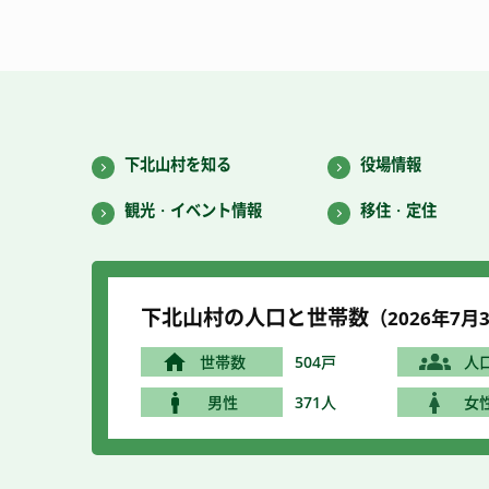
下北山村を知る
役場情報
観光・イベント情報
移住・定住
下北山村の人口と世帯数
（2026年7
月3
世帯数
504戸
人
男性
371人
女