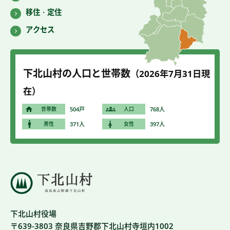
移住・定住
アクセス
下北山村の人口と世帯数
（2026年7
月31
日現
在）
世帯数
504戸
人口
768人
男性
371人
女性
397人
下北山村役場
〒639-3803 奈良県吉野郡下北山村寺垣内1002