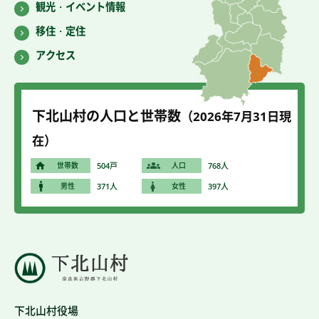
観光・イベント情報
移住・定住
アクセス
下北山村の人口と世帯数
（2026年7
月31
日現
在）
世帯数
504戸
人口
768人
男性
371人
女性
397人
下北山村役場