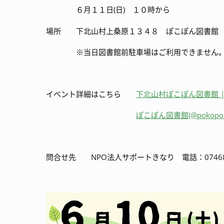
６月１１日
(
日
)
１０時から
場所 下北山村上桑原１３４８ ぽこぽん図書館
※当日図書館前駐車場はご利用できません。つ
イベント詳細はこちら
下北山村ぽこぽん図書館 | F
ぽこぽん図書館(@pokopon_s
問合せ先 NPO法人サポートきなり 電話：07468-6