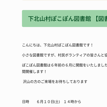
消防・防災
宿泊施設
下北山村ぽこぽん図書館 【図
観光いろいろ
こんにちは、下北山村ぽこぽん図書館です！
小さな図書館ですが、村民ボランティアの皆さんと
ぽこぽん図書館は６年前の６月に開館をいたしまし
間開催します！
沢山の方のご来場をお待ちしております
日時 ６月１０日
(
土
)
１４時から