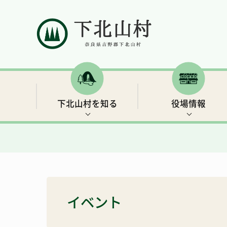
下北山村を知る
役場情報
村の概要
村長ごあいさつ
補助金・支援制度など
イベント情報
下北山村移住ガイドブック
人口と世帯数
行政情報
保険・年金
世界遺産3 大日岳・釈迦ヶ岳
きなりの郷 下北山での余暇の過ごし方
イベント
総合戦略
リンク集
子育て・教育
キャンプ