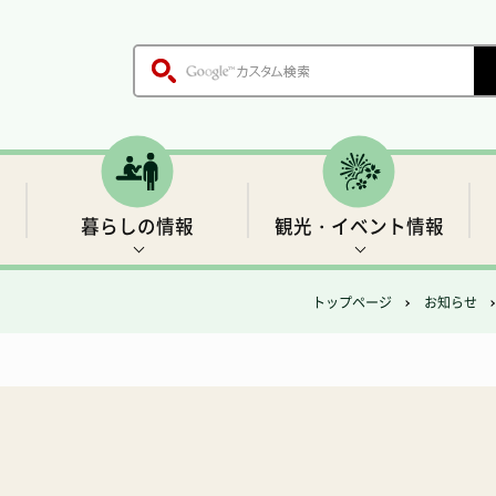
暮らしの情報
観光・イベント情報
トップページ
お知らせ
木、鳥、花
各課のご案内
戸籍・証明書
世界遺産1 前鬼の里
生活基盤情報
歴史
職員採用情報
保健・医療
「聖地」の四季と伝説
村の施設
ごみ・環境衛生
温泉