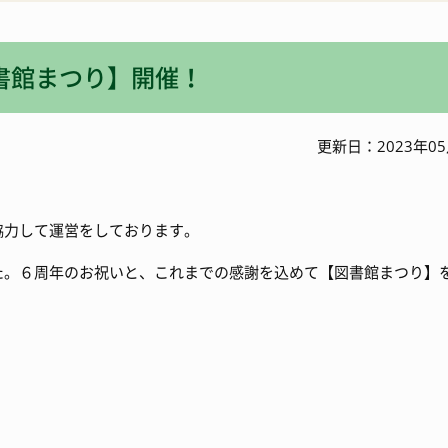
入札・契約情報
特産
書館まつり】開催！
ワーケーション
更新日：2023年05
協力して運営をしております。
た。６周年のお祝いと、これまでの感謝を込めて【図書館まつり】