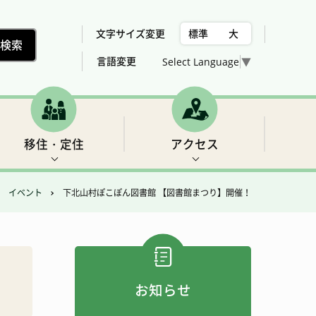
文字サイズ変更
標準
大
言語変更
Select Language
▼
移住・定住
アクセス
イベント
下北山村ぽこぽん図書館 【図書館まつり】開催！
村の位置、気候
下北山村議会委員会構成
税金
世界遺産2 三重の滝
売却、賃貸可能な住宅用地・建物の紹介
総合計画
女性活躍推進法について
福祉
フィッシング
お知らせ
アクセス
農業・林業・建設
ゴルフ