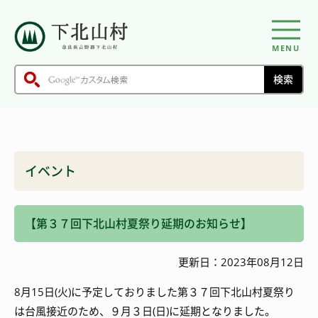
MENU
イベント
【第３７回下北山村夏祭り延期のお知らせ】
更新日：2023年08月12日
8
月
15
日
(
火
)
に予定しておりました第３７回下北山村夏祭り
は台風接近のため、９月３日
(
日
)
に延期となりました。