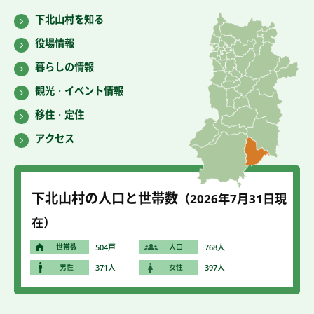
下北山村を知る
役場情報
暮らしの情報
観光・イベント情報
移住・定住
アクセス
下北山村の人口と世帯数
（2026年7
月31
日現
在）
世帯数
504戸
人口
768人
男性
371人
女性
397人