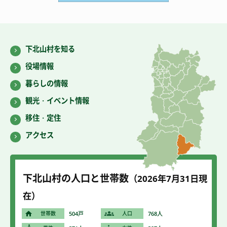
下北山村を知る
役場情報
暮らしの情報
観光・イベント情報
移住・定住
アクセス
下北山村の人口と世帯数
（2026年7
月31
日現
在）
世帯数
504戸
人口
768人