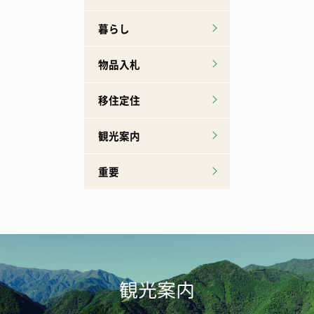
暮らし
物品入札
移住定住
観光案内
重要
観光案内