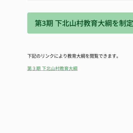
消防・防災
宿泊施設
第3期 下北山村教育大綱を制
観光いろいろ
下記のリンクにより教育大綱を閲覧できます。
第３期 下北山村教育大綱