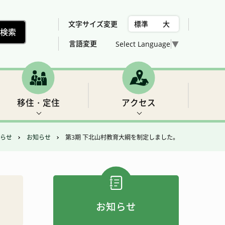
文字サイズ変更
標準
大
言語変更
Select Language
▼
移住・定住
アクセス
らせ
お知らせ
第3期 下北山村教育大綱を制定しました。
村の位置、気候
下北山村議会委員会構成
税金
世界遺産2 三重の滝
売却、賃貸可能な住宅用地・建物の紹介
総合計画
女性活躍推進法について
福祉
フィッシング
お知らせ
アクセス
農業・林業・建設
ゴルフ