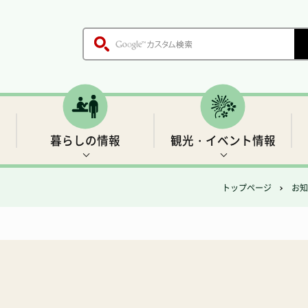
暮らしの情報
観光・イベント情報
トップページ
お知
木、鳥、花
各課のご案内
戸籍・証明書
世界遺産1 前鬼の里
生活基盤情報
歴史
職員採用情報
保健・医療
「聖地」の四季と伝説
村の施設
ごみ・環境衛生
温泉