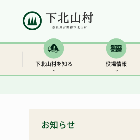
下北山村を知る
役場情報
村の概要
村長ごあいさつ
補助金・支援制度など
イベント情報
下北山村移住ガイドブック
人口と世帯数
行政情報
保険・年金
世界遺産3 大日岳・釈迦ヶ岳
きなりの郷 下北山での余暇の過ごし方
お知らせ
総合戦略
リンク集
子育て・教育
キャンプ