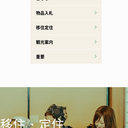
物品入札
移住定住
観光案内
重要
移住・定住