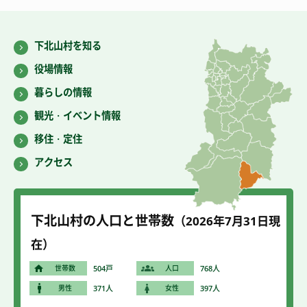
下北山村を知る
役場情報
暮らしの情報
観光・イベント情報
移住・定住
アクセス
下北山村の人口と世帯数
（2026年7
月31
日現
在）
世帯数
504戸
人口
768人
男性
371人
女性
397人