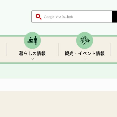
暮らしの情報
観光・イベント情報
木、鳥、花
各課のご案内
戸籍・証明書
世界遺産1 前鬼の里
生活基盤情報
歴史
職員採用情報
保健・医療
「聖地」の四季と伝説
村の施設
ごみ・環境衛生
温泉