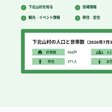
下北山村を知る
役場情報
観光・イベント情報
移住・定住
下北山村の人口と世帯数
（2026年7
月3
世帯数
504戸
人
男性
371人
女