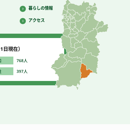
暮らしの情報
アクセス
1
日現在）
口
768人
性
397人