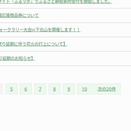
サイト「ふるラボ」でふるさと納税寄附受付を開始しました。
域応援商品券について
ウォークラリー大会in下北山を開催します！！
祭り延期に伴う花火の打上について】
り延期のお知らせ】
5
6
7
8
9
10
次の20件