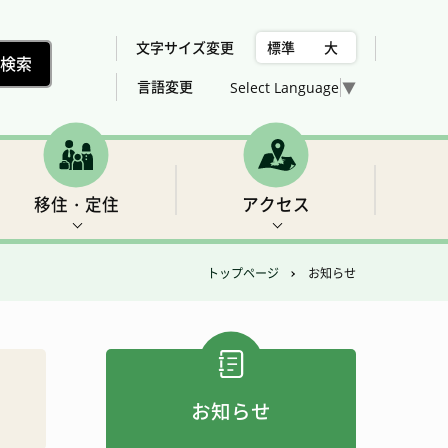
文字サイズ変更
標準
大
言語変更
Select Language
▼
移住・定住
アクセス
トップページ
お知らせ
村の位置、気候
下北山村議会委員会構成
税金
世界遺産2 三重の滝
売却、賃貸可能な住宅用地・建物の紹介
総合計画
女性活躍推進法について
福祉
フィッシング
お知らせ
アクセス
農業・林業・建設
ゴルフ