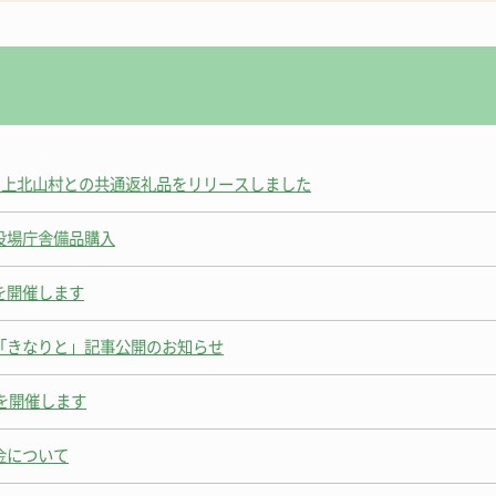
入札・契約情報
特産
ワーケーション
】上北山村との共通返礼品をリリースしました
役場庁舎備品購入
を開催します
「きなりと」記事公開のお知らせ
を開催します
金について