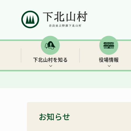
下北山村を知る
役場情報
村の概要
村長ごあいさつ
補助金・支援制度など
イベント情報
下北山村移住ガイドブック
人口と世帯数
行政情報
保険・年金
世界遺産3 大日岳・釈迦ヶ岳
きなりの郷 下北山での余暇の過ごし方
お知らせ
総合戦略
リンク集
子育て・教育
キャンプ