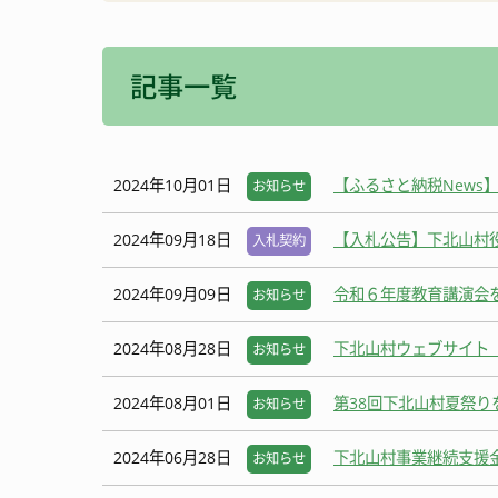
消防・防災
宿泊施設
記事一覧
観光いろいろ
2024年10月01日
【ふるさと納税News
お知らせ
2024年09月18日
【入札公告】下北山村
入札契約
2024年09月09日
令和６年度教育講演会
お知らせ
2024年08月28日
下北山村ウェブサイト
お知らせ
2024年08月01日
第38回下北山村夏祭り
お知らせ
2024年06月28日
下北山村事業継続支援
お知らせ